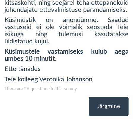
kitsaskohti, ning seejärel teha ettepanekuid
juhendajate ettevalmistuse parandamiseks.
Küsimustik on anonüümne. Saadud
vastuseid ei ole võimalik seostada Teie
isikuga ning tulemusi kasutatakse
üldistatud kujul.
Küsimustele vastamiseks kulub aega
umbes 10 minutit.
Ette tänades
Teie kolleeg Veronika Johanson
There are 26 questions in this survey.
Järgmine