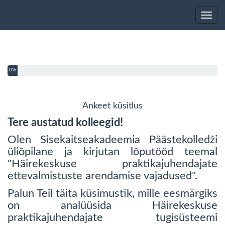
Toggl
You have completed 0% of this survey
0%
Ankeet küsitlus
Tere austatud kolleegid!
Olen Sisekaitseakadeemia Päästekolledži
üliõpilane ja kirjutan lõputööd teemal
"Häirekeskuse praktikajuhendajate
ettevalmistuste arendamise vajadused".
Palun Teil täita küsimustik, mille eesmärgiks
on analüüsida Häirekeskuse
praktikajuhendajate tugisüsteemi